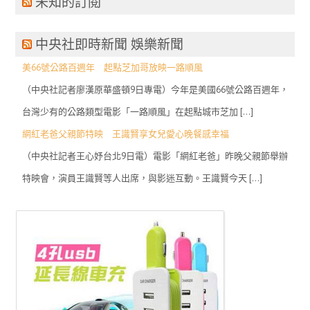
未知的訂閱
中央社即時新聞 娛樂新聞
美66號公路百週年 起點芝加哥放映一路順風
（中央社記者廖漢原華盛頓9日專電）今年是美國66號公路百週年，
台灣少有的公路類型電影「一路順風」在起點城市芝加 […]
網紅老爸父親節特映 王識賢享女兒愛心晚餐感幸福
（中央社記者王心妤台北9日電）電影「網紅老爸」昨晚父親節舉辦
特映會，演員王識賢等人出席，與影迷互動。王識賢今天 […]