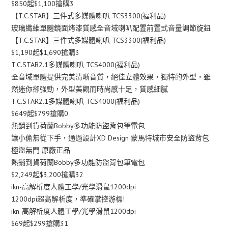
$850起$1,100搶購3
【T.C.STAR】三件式多媒體喇叭 TCS3300(福利品)
玻璃纖維單體鏡面烤漆質感全音域喇叭配置前置式音量調節旋鈕
【T.C.STAR】三件式多媒體喇叭 TCS3300(福利品)
$1,190起$1,690搶購3
T.C.STAR2.1多媒體喇叭 TCS4000(福利品)
全音域單體提供完美清晰音質，絕佳立體效果，獨特的外型，雖
然迷你卻強勁，外型美觀而時尚感十足，質感細膩
T.C.STAR2.1多媒體喇叭 TCS4000(福利品)
$649起$799搶購0
熱銷到貨荷蘭Bobby多功能防盜背包筆電包
讓小偷無從下手，通過設計XD Design 蒙馬特城市安全防盜背包
極盜無門 原廠正品
熱銷到貨荷蘭Bobby多功能防盜背包筆電包
$2,249起$3,200搶購32
ikn-高解析度人體工學/光學滑鼠1200dpi
1200dpi超高解析度，準確掌控游標!
ikn-高解析度人體工學/光學滑鼠1200dpi
$69起$299搶購31