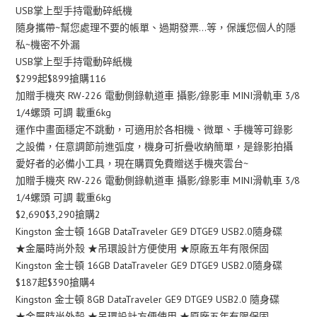
USB掌上型手持電動碎紙機
隨身攜帶~幫您處理不要的帳單、過期發票…等，保護您個人的隱
私~機密不外漏
USB掌上型手持電動碎紙機
$299起$899搶購116
加贈手機夾 RW-226 電動側錄軌道車 攝影/錄影車 MINI滑軌車 3/8
1/4螺頭 可調 載重6kg
運作中畫面穩定不跳動，可適用於各相機、微單、手機等可錄影
之設備，任意調節前進弧度，機身可折疊收納簡單，是錄影拍攝
愛好者的必備小工具，現在購買免費贈送手機夾雲台~
加贈手機夾 RW-226 電動側錄軌道車 攝影/錄影車 MINI滑軌車 3/8
1/4螺頭 可調 載重6kg
$2,690$3,290搶購2
Kingston 金士頓 16GB DataTraveler GE9 DTGE9 USB2.0隨身碟
★金屬時尚外殼 ★吊環設計方便使用 ★原廠五年有限保固
Kingston 金士頓 16GB DataTraveler GE9 DTGE9 USB2.0隨身碟
$187起$390搶購4
Kingston 金士頓 8GB DataTraveler GE9 DTGE9 USB2.0 隨身碟
★金屬時尚外殼 ★吊環設計方便使用 ★原廠五年有限保固