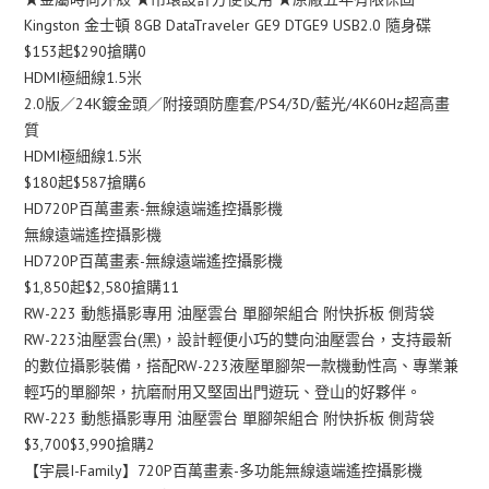
Kingston 金士頓 8GB DataTraveler GE9 DTGE9 USB2.0 隨身碟
$153起$290搶購0
HDMI極細線1.5米
2.0版／24K鍍金頭／附接頭防塵套/PS4/3D/藍光/4K60Hz超高畫
質
HDMI極細線1.5米
$180起$587搶購6
HD720P百萬畫素-無線遠端遙控攝影機
無線遠端遙控攝影機
HD720P百萬畫素-無線遠端遙控攝影機
$1,850起$2,580搶購11
RW-223 動態攝影專用 油壓雲台 單腳架組合 附快拆板 側背袋
RW-223油壓雲台(黑)，設計輕便小巧的雙向油壓雲台，支持最新
的數位攝影裝備，搭配RW-223液壓單腳架一款機動性高、專業兼
輕巧的單腳架，抗磨耐用又堅固出門遊玩、登山的好夥伴。
RW-223 動態攝影專用 油壓雲台 單腳架組合 附快拆板 側背袋
$3,700$3,990搶購2
【宇晨I-Family】720P百萬畫素-多功能無線遠端遙控攝影機