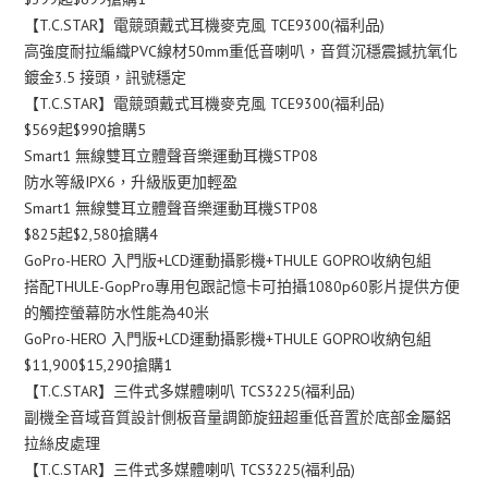
【T.C.STAR】電競頭戴式耳機麥克風 TCE9300(福利品)
高強度耐拉編織PVC線材50mm重低音喇叭，音質沉穩震撼抗氧化
鍍金3.5 接頭，訊號穩定
【T.C.STAR】電競頭戴式耳機麥克風 TCE9300(福利品)
$569起$990搶購5
Smart1 無線雙耳立體聲音樂運動耳機STP08
防水等級IPX6，升級版更加輕盈
Smart1 無線雙耳立體聲音樂運動耳機STP08
$825起$2,580搶購4
GoPro-HERO 入門版+LCD運動攝影機+THULE GOPRO收納包組
搭配THULE-GopPro專用包跟記憶卡可拍攝1080p60影片提供方便
的觸控螢幕防水性能為40米
GoPro-HERO 入門版+LCD運動攝影機+THULE GOPRO收納包組
$11,900$15,290搶購1
【T.C.STAR】三件式多媒體喇叭 TCS3225(福利品)
副機全音域音質設計側板音量調節旋鈕超重低音置於底部金屬鋁
拉絲皮處理
【T.C.STAR】三件式多媒體喇叭 TCS3225(福利品)